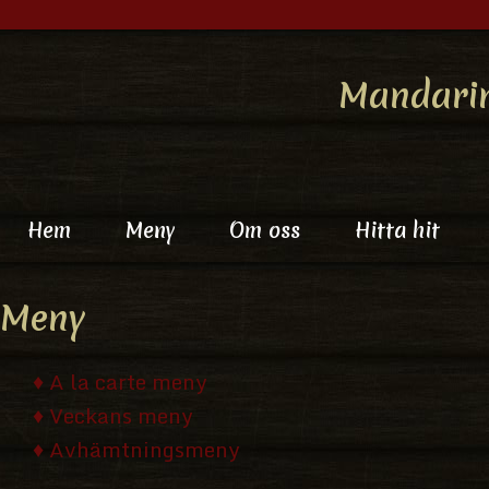
Mandari
Hem
Meny
Om oss
Hitta hit
Meny
♦ A la carte meny
♦ Veckans meny
♦ Avhämtningsmeny